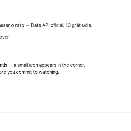
ar o rato — Data API oficial. 10 grátis/dia.
over

ds — a small icon appears in the corner.

efore you commit to watching.

" — it happens every day.

n YouTube, but YouTube hides it behind the click.

re deciding — one more data point, ten fewer wasted minutes.
