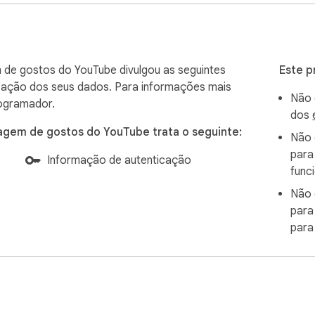
al authorization)

 same as what you'd see after clicking

 de gostos do YouTube divulgou as seguintes
Este p
lização dos seus dados. Para informações mais
Não 
ogramador.
dos
agem de gostos do YouTube trata o seguinte:
ne

Não 
backend, which returns the like count

para
Informação de autenticação
storage.local — never leaked to other sites

funci
Não 
para
para
 you need more)
