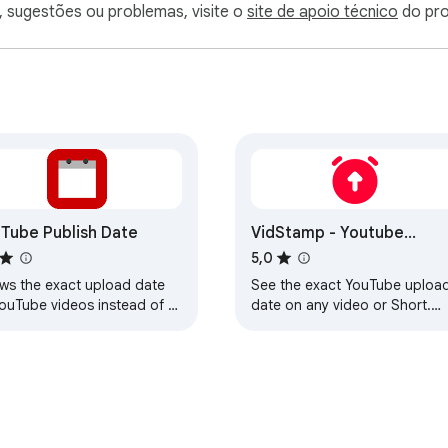
, sugestões ou problemas, visite o
site de apoio técnico
do pr
Synced across devices.

sked refund.

y (OnceEvent / OnceClip / OnceKeeper / OncePing / OnceTool)

Tube Publish Date
VidStamp - Youtube
Upload Date Viewer
5,0
t page

ws the exact upload date
See the exact YouTube uploa
YouTube videos instead of "4
date on any video or Short.
s ago" — on the home
Free, private, no sign-up.
, search, sidebar, Shorts
Toggle on/off anytime.
 more.
activate

ase — keep it safe, we cannot reissue if lost
