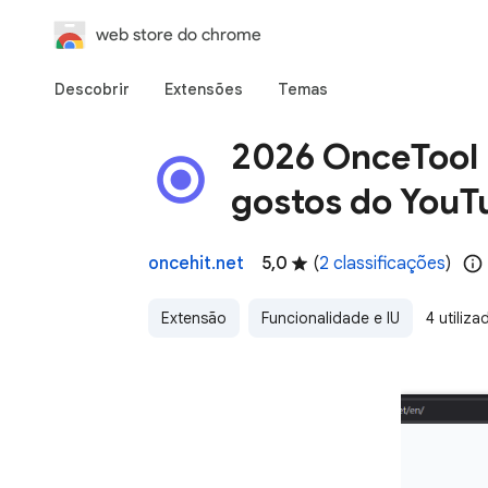
web store do chrome
Descobrir
Extensões
Temas
2026 OnceTool 
gostos do YouT
oncehit.net
5,0
(
2 classificações
)
Extensão
Funcionalidade e IU
4 utiliza