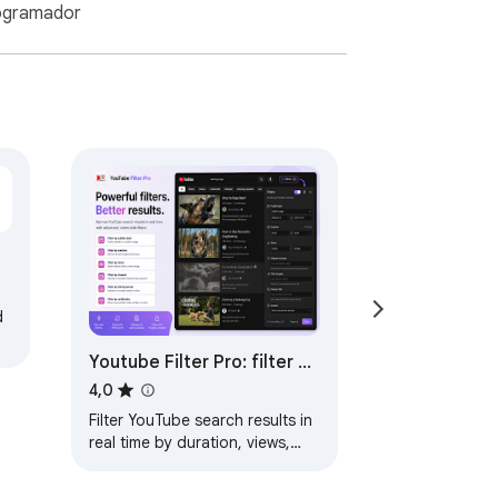
ogramador
d
Youtube Filter Pro: filter by
views, duration, date, and
4,0
more
Filter YouTube search results in
real time by duration, views,
publish date, channel, and
more.