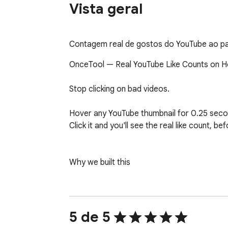
Vista geral
Contagem real de gostos do YouTube ao pass
OnceTool — Real YouTube Like Counts on H
Stop clicking on bad videos.

Hover any YouTube thumbnail for 0.25 secon
Click it and you'll see the real like count, b
Why we built this

"Clicked a clickbait title, wasted 10 minutes
Like count is the most direct quality signal o
This extension surfaces it the moment you'
5 de 5