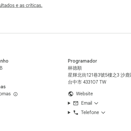
ltados e as críticas.
zzle button → pin icon)

mpts login; or buy a license key anonymously)

l for 0.25 seconds

nho
Programador
iB
林德順
ficial YouTube Data API v3

星輝北街121巷3號5樓之3 沙鹿
horts — anywhere thumbnails appear

台中市 433107 TW
mas
query a video (7-day server cache)

iomas
Website
ers; configurable to 150 / 300 / 500 / 800 ms

ears on hover and disappears on mouse-out

Email
Telefone