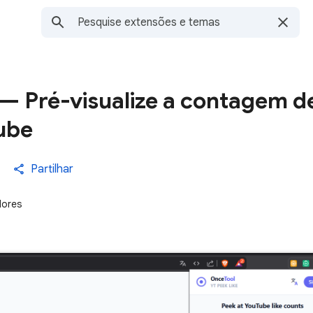
— Pré-visualize a contagem d
ube
Partilhar
dores