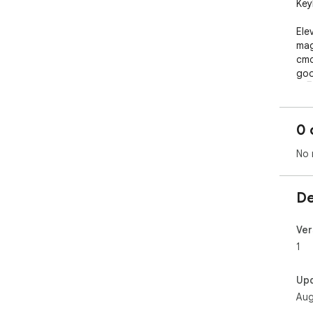
Key
Ele
mag
cmd
goo
🚀🖥
0 
No 
De
Ver
1
Up
Aug