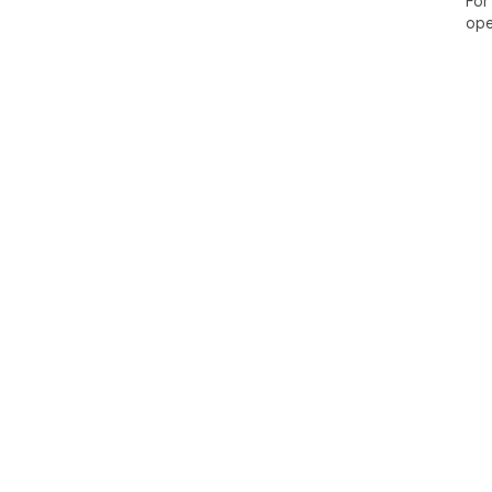
For
ope