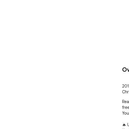
Ov
201
Chr
Rea
free
You
🔥 