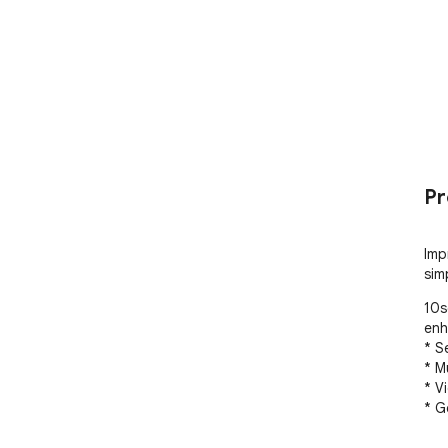
Pr
Imp
sim
10s
enh
* S
* M
* V
* G