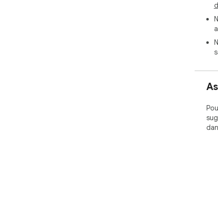
d
N
a
N
s
As
Pou
sug
dan