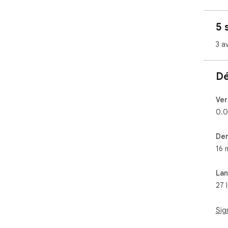
5 
3 av
Dé
Ver
0.0
Der
16 
La
27 
Sig