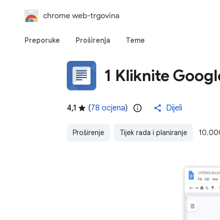
chrome web-trgovina
Preporuke
Proširenja
Teme
1 Kliknite Goog
4,1
(
78 ocjena
)
Dijeli
Proširenje
Tijek rada i planiranje
10.000