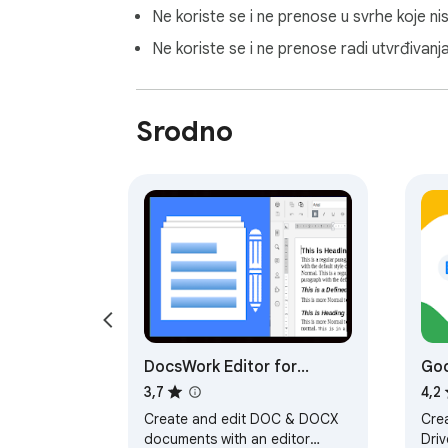
Ne koriste se i ne prenose u svrhe koje n
Ne koriste se i ne prenose radi utvrđivanj
Srodno
DocsWork Editor for
Goo
documents DOC & DOCX
3,7
4,2
Create and edit DOC & DOCX
Cre
documents with an editor
Driv