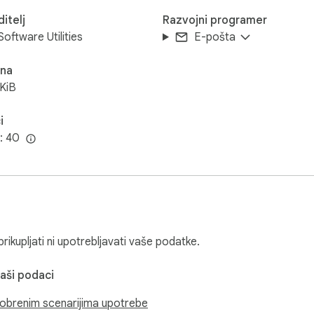
itelj
Razvojni programer
Software Utilities
E-pošta
ina
KiB
i
i: 40
ikupljati ni upotrebljavati vaše podatke.
vaši podaci
obrenim scenarijima upotrebe