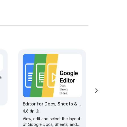
e
Editor for Docs, Sheets &
Slides
4,6
View, edit and select the layout
of Google Docs, Sheets, and