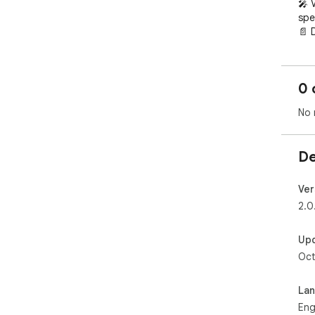
🎤 
spe
📄 
🎨 
🔒 
💬 
0 
Per
No 
ent
De
Ver
2.0
Up
Oct
La
Eng