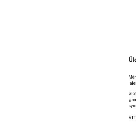
Ül
﻿Mä
lai
Slo
gam
sym
ATT