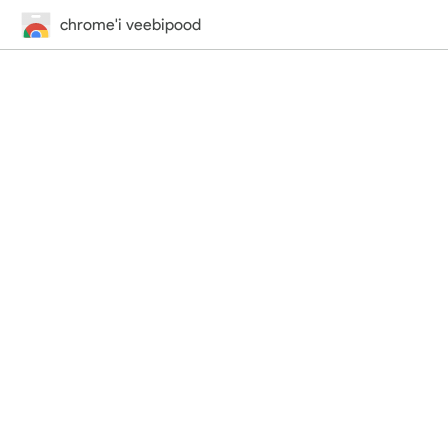
chrome'i veebipood