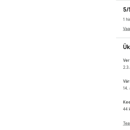
5/
1 h
Vaa
Ük
Ver
2.3
Vär
14. 
Kee
44 
Tea