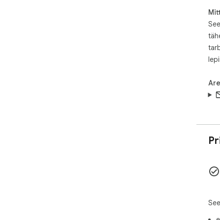
Mit
See
täh
tar
lep
Are
Pr
See
e