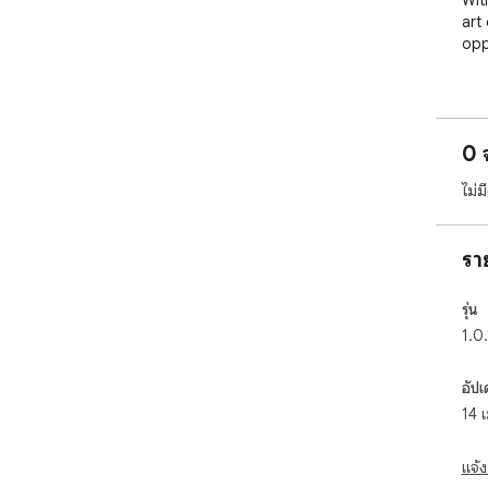
Wit
art
opp
As 
boo
stu
0 
you
lap 
ไม่
Com
fri
รา
lea
fun
game
รุ่น
1.0.
Dow
the
อัปเ
cha
14 
Not
for
แจ้ง