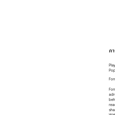
ภา
Pla
Pop
For
For
adr
beh
read
sha