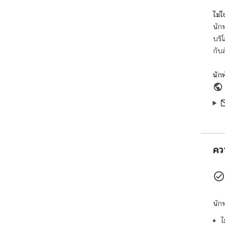
ไม่ใช่
นักพ
บริ
กับ
นัก
คว
นัก
ไ