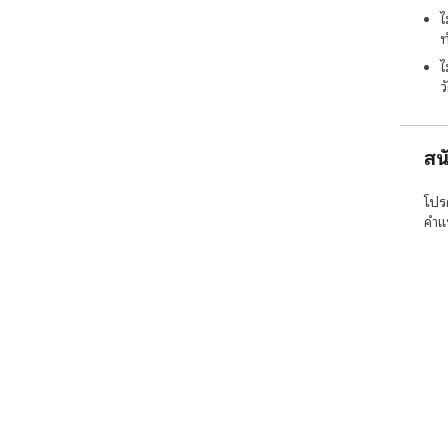
ไ
ท
ไ
ว
สน
โปร
คำแ