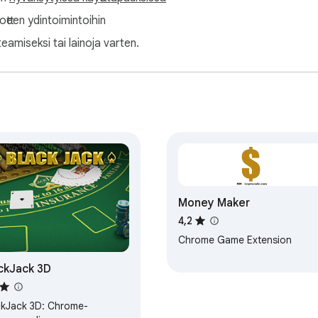
uotteen ydintoimintoihin
teamiseksi tai lainoja varten.
Money Maker
4,2
Chrome Game Extension
ckJack 3D
ckJack 3D: Chrome-