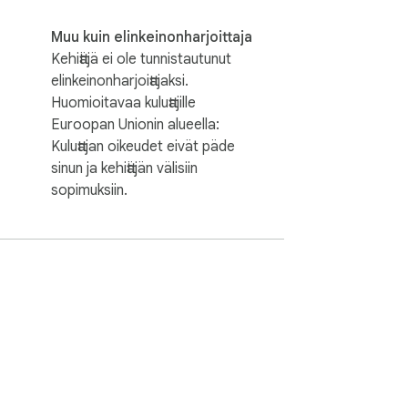
Muu kuin elinkeinonharjoittaja
Kehittäjä ei ole tunnistautunut
elinkeinonharjoittajaksi.
Huomioitavaa kuluttajille
Euroopan Unionin alueella:
Kuluttajan oikeudet eivät päde
sinun ja kehittäjän välisiin
sopimuksiin.