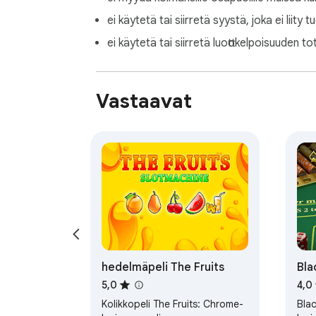
ei käytetä tai siirretä syystä, joka ei liity t
ei käytetä tai siirretä luottokelpoisuuden to
Vastaavat
hedelmäpeli The Fruits
Bla
5,0
4,0
Kolikkopeli The Fruits: Chrome-
Bla