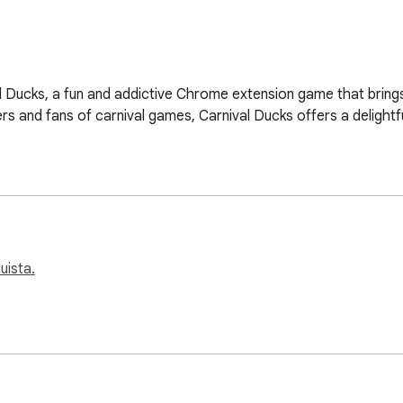
l Ducks, a fun and addictive Chrome extension game that brings 
s and fans of carnival games, Carnival Ducks offers a delightfu
uista.