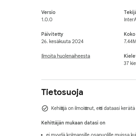
Versio
Tekij
1.0.0
InterA
Päivitetty
Koko
26. kesäkuuta 2024
7.44M
Ilmoita huolenaiheesta
Kiele
37 kie
Tietosuoja
Kehittäjä on ilmoittanut, ettei dataasi kerät
Kehittäjän mukaan datasi on
ei myydä kolmansille osapuolille muissa ku