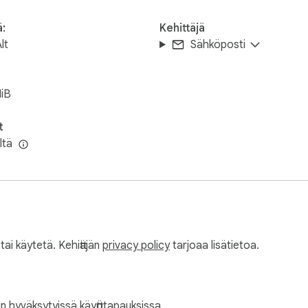
ä:
Kehittäjä
lt
Sähköposti
iB
t
ltä
ä tai käytetä. Kehittäjän
privacy policy
tarjoaa lisätietoa.
in
hyväksytyissä käyttötapauksissa