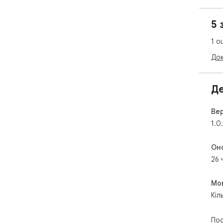
5 
1 о
Док
Де
Вер
1.0
Он
26 
Мо
Кіл
Пос