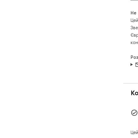
Не
Цей
Зве
Євр
кон
Ро
Ко
Цей