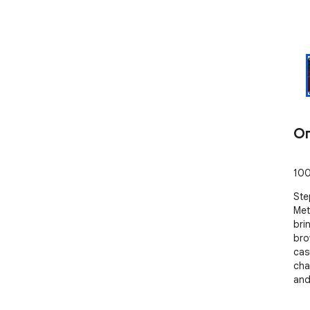
О
﻿10
Ste
Met
bri
bro
cas
cha
and