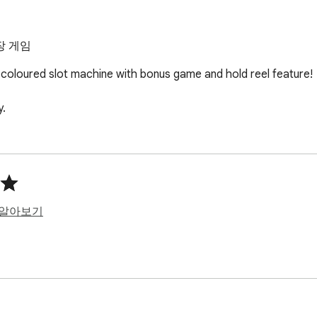
 확장 게임
coloured slot machine with bonus game and hold reel feature!

y.
 알아보기