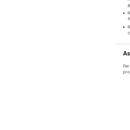
a
N
f
N
c
As
Per
pro