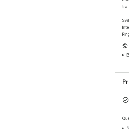
tra
Svi
Inte
Rin
Pr
Que
N