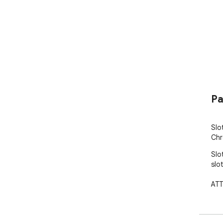
Pa
﻿﻿S
Ch
Slo
slo
ATT