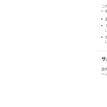
こ
い
サ
質
ー