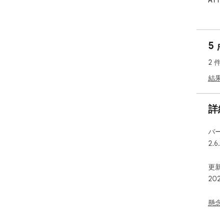
ATT
5
2 
結
詳
バ
2.6
更新
20
懸