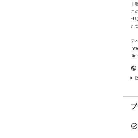
非
こ
E
た
デ
Inte
Rin
プ