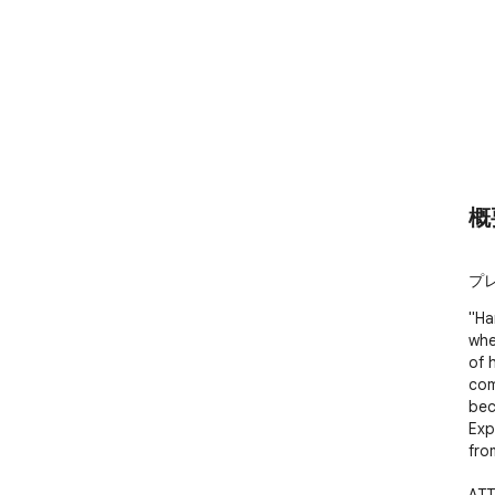
概
﻿﻿
"Ha
whe
of 
com
bec
Exp
fro