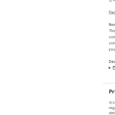
한
• 
간별
Fla
• 
등)
Non
Thi
• 
con
은 
con
you
Dev
[ 사
• 
(w
• 
Pr
거나,
브라
치지직
엽니
reg
det