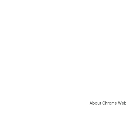
[ 특
• 
대시
• 
크 
• 
스트
[ 
• 
이터
About Chrome Web 
• 
(c