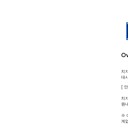
Ov
치지
대
[ 안
치지
원내
※ 
계없