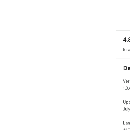
"내
흩어
셨나
4.
이터
스마
5 r
어,
도록
De
Ver
[ 주
1.3.
• 
Up
일별
Jul
• 
을 
La