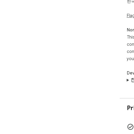
한
Fla
Non
Thi
con
con
you
Dev
Pr