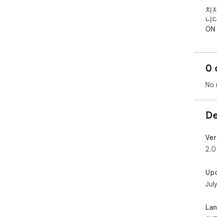
치지
니다.
ON
서 
OF
않습
0 
※주
시(
No 
방송
시간
De
거나
카테
타]
Ver
세부
2.0
습니
Up
Ct
Jul
으로
La