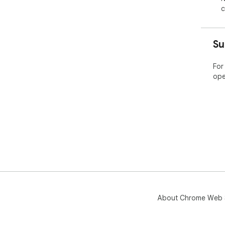
리뷰
c
실제
다.

Su
프롬
AI
For
ope
##
AI
수 
이미
있어
콘텐
##
질문
동시
About Chrome Web 
AI
##