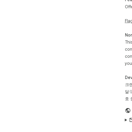
Off
웹페
AI
있습
Fla
##
Non
Thi
AI
con
하나
다.

con
you
##
Dev
위드
크
**
한 
달구
호 
##
자주
공개
필요