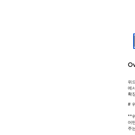
Ov
위드
에서
확장
# 
**
어떤
주는