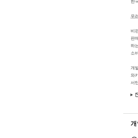
한
우
비
판매
하는
소비
개
와
서탄
개