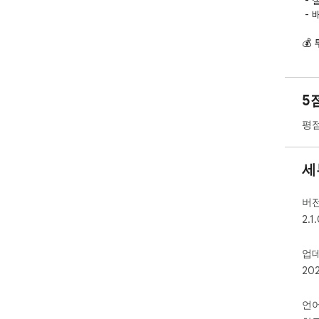
 - 실시간 환율 적용된 가격 계산

 - 배송비 및 수수료 자동 계산

💰
🚀
5
16
- 
평점
- 
- 
세
버
2.1
업
20
언