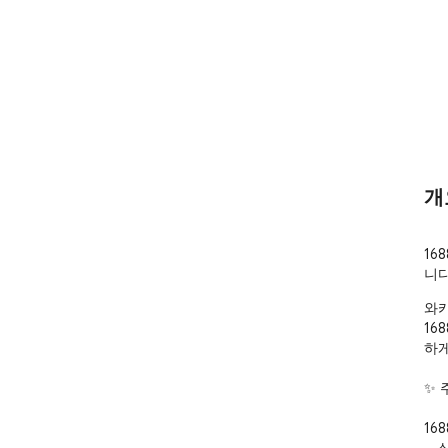
개
16
니다
와카
16
하게
✨ 
16