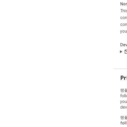
Non
◼︎
Thi
▪︎
con
자연
con
+ 
you
어휘
▪︎
Dev
세요.
▪︎
로 
만들
Pr
미드
는 
랭플
fol
💬 
you
dev
확장
랭플
톱과
fol