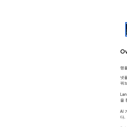
Ov
랭플
넷플
꿔보
La
을 
AI
다.
