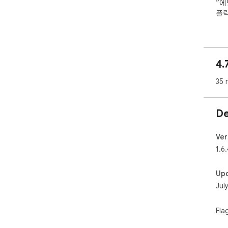
“에
플릭
실생
보세
4.
랭플
숙어
35 
면의
◼︎
De
▪︎
Ver
▪︎
1.6
▪︎
Up
Jul
▪︎
▪︎
Fla
▪︎