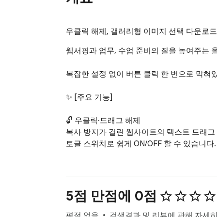
우클릭 해제, 갤러리형 이미지 선택 다운로드,
웹서핑과 업무, 수업 준비의 질을 높여주는 올
복잡한 설정 없이 버튼 클릭 한 번으로 막혀
✨ [주요 기능]

🔓 우클릭·드래그 해제

복사 방지가 걸린 웹사이트의 텍스트 드래그 
토글 스위치로 쉽게 ON/OFF 할 수 있습니다.

🖼️ 고화질 이미지 일괄 저장 (숨김 사진/콜라주
페이지 내의 모든 이미지를 찾아냅니다.

네이버 블로그 등에서 지연 로딩되거나 콜라주에
5점 만점에 0점
'다담아_이미지' 전용 폴더에 날짜 및 원본 
평점 없음
검색결과 및 리뷰에 관해 자세