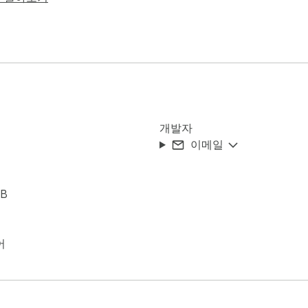
내에 링크된 모든 문서 파일을 한 번에 찾아 다운로드합니다.

수집을 순식간에 끝내줍니다.

캡처하여 다운로드합니다.

개발자
육행정정보시스템(NEIS) 기준의 특수 바이트 계산 로직(한글 3by
이메일
니다.
iB
어