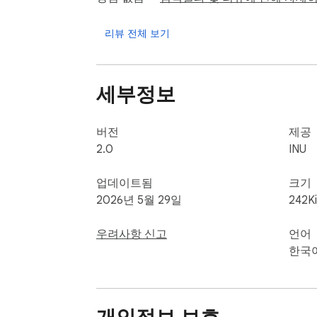
📥 모든 문서 파일 스크랩

PDF, HWP, PPT, ZIP, 엑셀 등 페이지 
리뷰 전체 보기
일일이 클릭해서 받을 필요 없이, 수업 자료 
📸 현재 화면 캡처

세부정보
현재 보고 있는 화면을 즉시 고화질 PNG로 
✏️ 글자수 & 나이스(NEIS) 바이트 계산기

버전
제공
일반적인 공백 포함/제외 글자수뿐만 아니라, 교
2.0
INU
다.

학교생활기록부나 세특 작성 시 매우 유용합
업데이트됨
크기
2026년 5월 29일
242K
우려사항 신고
언어
한국