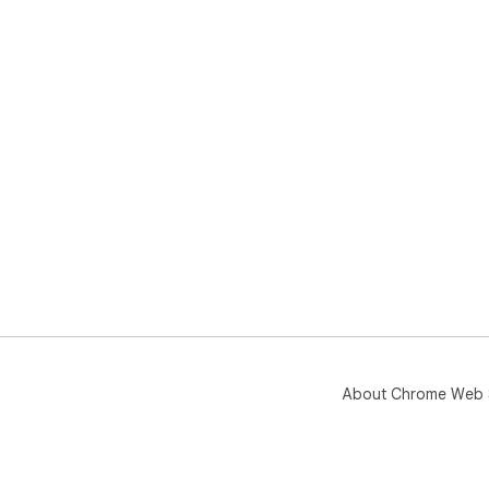
━━━
🔒
- 
- 
- 
- 
━━━
❓ 
Q.
A.
니다
About Chrome Web 
Q.
A.
Q.
A.