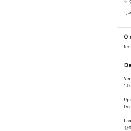
✨ 
1.
네이
이콘
- 
0 
- 
- 
No 
2.
추첨
De
- 
- 
- 
Ver
댓글
1.0
- 
합니
Up
Dec
3.
원하
첨이
La
- F
한
- 