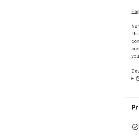
- 
Fla
4.
전체
Non
습니
Thi
- 
con
- 
con
- 
you
━━━
Dev
👥
- 
- 
- 
- 
Pr
━━━
📖