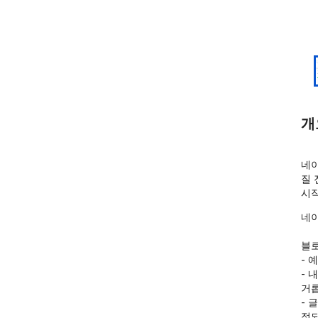
개
네이
질 
시
네이
블로
- 
- 
거롭
- 
정되