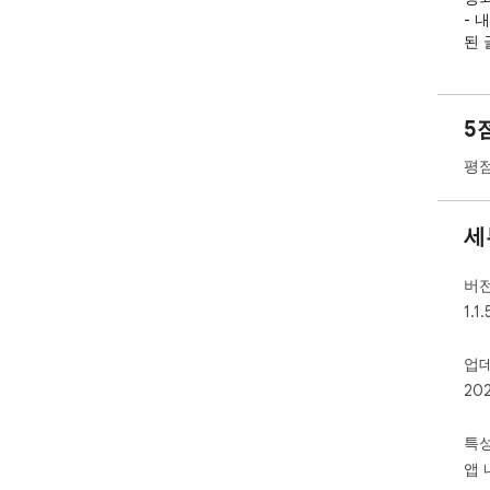
- 
된 
N 
결해
5
✓ 
평점
키워
로 
세
✓ 
쓰려
리 
버
1.1.
✓ 
글 
업
저품
20
✓ 
내 
특
결이
앱 
이 