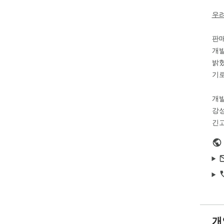
계산
우
판
개발
밝혔
기로
개
강
긴고
개