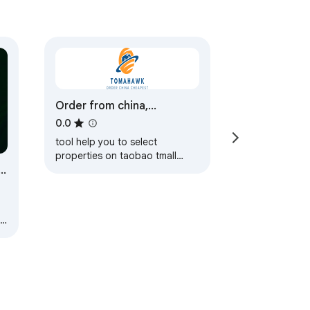
Order from china,
orderchina.ph
0.0
tool help you to select
properties on taobao tmall
n
1688.
nd
f