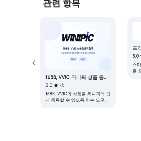
관련 항목
프리
5.0
스마
를 
1688, VVIC 위니픽 상품 등록
도구
0.0
1688, VVIC의 상품을 위니픽에 쉽
게 등록할 수 있도록 하는 도구입
니다.