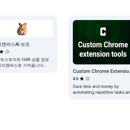
캔버스AI 보조
트스토어와 1688 상품 정보
프리캔버스로 가져옵니다.
Custom Chrome Extensio
Tools - Chromane
4.6
Save time and money by
automating repetitive tasks a
extending websites your
business relies on with a set o
easy to use tools.