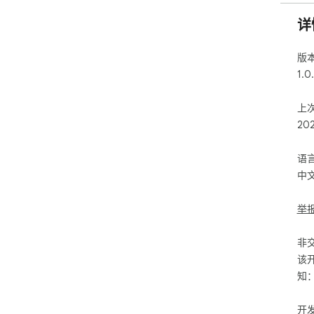
详
版
1.0
上
20
语
中
举
非
该
知
开