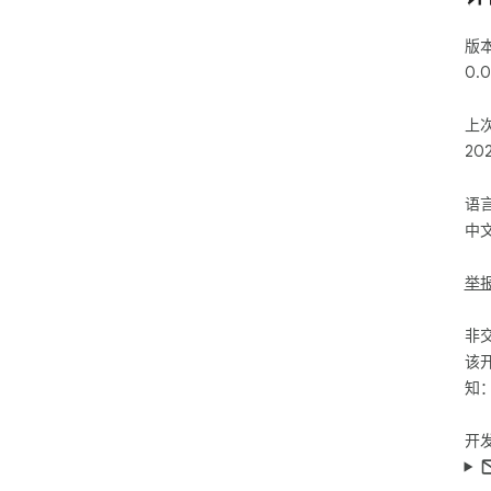
版
0.0
上
20
语
中
举
非
该
知
开