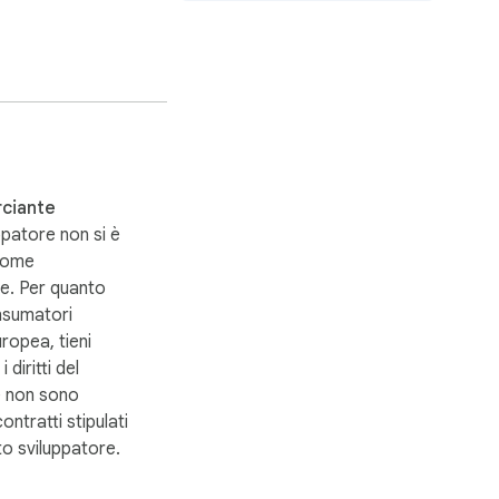
imensione 
ciante
patore non si è
 come
e. Per quanto
nsumatori
uropea, tieni
 diritti del
a per modificare 
 non sono
contratti stipulati
to sviluppatore.