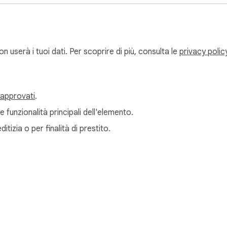
tate, mantenendo lavoro e vita quotidiana ben organizzati.

userà i tuoi dati. Per scoprire di più, consulta le
privacy polic
n ti invierà una notifica puntuale, così non perderai più nessuna 
 approvati
.
porta vari formati di testo, colori, font, elenchi, tabelle, rientr
e funzionalità principali dell'elemento.
diversi tipi di contenuto.

itizia o per finalità di prestito.
Nessun problema! Ora ogni nota supporta la visualizzazione e il r