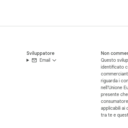
creenshot e incollarlo qui con Ctrl+V.

o flottante vicino al mouse. Trascina il cursore per regolare la d
Sviluppatore
Non commer
Email
Questo svilup
identificato
puoi rimuoverla con un solo clic.

commerciant
riguarda i co
nell'Unione E
presente che i
ola maniglia triangolare nell’angolo in basso a sinistra e trascin
consumatore
applicabili ai 
tra te e ques