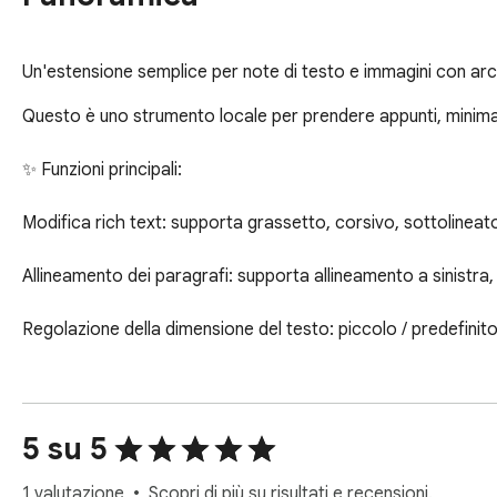
Un'estensione semplice per note di testo e immagini con arch
Questo è uno strumento locale per prendere appunti, minimal
✨ Funzioni principali:

Modifica rich text: supporta grassetto, corsivo, sottolineato 
Allineamento dei paragrafi: supporta allineamento a sinistra,
Regolazione della dimensione del testo: piccolo / predefinito 
Esegui il backup ed esporta i tuoi dati.

Esporta le note come pagine web e condividile con gli amici.

5 su 5
🖼️ Immagini e archiviazione

1 valutazione
Scopri di più su risultati e recensioni.