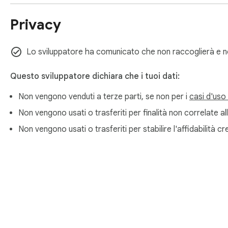
Crea attività con un clic. Puoi spuntarle quando sono comple
Privacy
⏰ Promemoria intelligenti

Lo sviluppatore ha comunicato che non raccoglierà e non 
Imposta promemoria programmati. All’orario stabilito, il plugi
Questo sviluppatore dichiara che i tuoi dati:
💻 Modifica a schermo intero

Non vengono venduti a terze parti, se non per i
casi d'uso
L’editor a schermo intero è un editor di documenti leggero. Sup
Non vengono usati o trasferiti per finalità non correlate all
altri elementi ricchi, permettendoti di registrare rapidamente 
Non vengono usati o trasferiti per stabilire l'affidabilità cred
📚 Gestione della cronologia delle versioni

Hai cancellato o modificato per errore contenuti importanti? 
versioni precedenti, così ogni modifica è tracciabile.

📁 Organizzazione in cartelle
