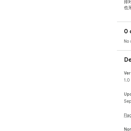
排
也
  核心功能：

0 
   * 一键双语阅读： 告别繁琐操作，一键开启沉浸式双语
阅读
No 
   * 精准智能翻译： 采用业界领先的在线翻译引擎，译文
自
   * 沉浸式语言学习： 通过原文与译文的实时对照，您可
De
以
升语
   * 全语言支持： 能够自动识别网页语言，并将其翻译成
Ver
中
1.0
他语
   * 实时翻译进度： 在弹窗中会实时显示正在翻译的文本
Up
段
Sep
  谁适合使用？

Fla
   * 语言学习者： 希望通过阅读原版材料来提升外语水平
的
Non
   * 职场人士与研究者： 需要快速阅读和理解外语报告、