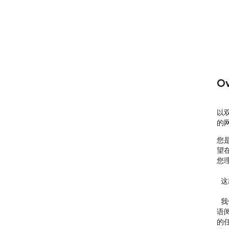
Ov
以
的
您
望
您
  这款扩展程序正是您需要的解决方案！

  我们专为中文用户设计，致力于提供最流畅、最自然的双
语
的