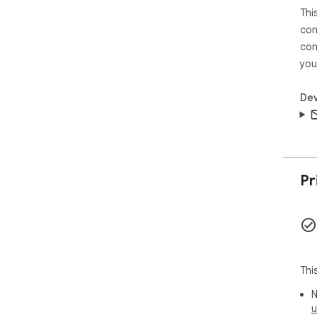
Thi
新
   * 海外文化探索者： 对全球不同文化、科技、生活方式
con
充满
con
   * 所有希望无障碍浏览全球网络信息的人。

you
  立即安装，开启您的无界阅读之旅，让语言不再是您探索
Dev
世
Pr
Thi
N
u