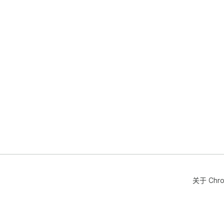
关于 Chr