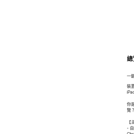
總
一鍵
裝置
iP
你
覽
【主
- 