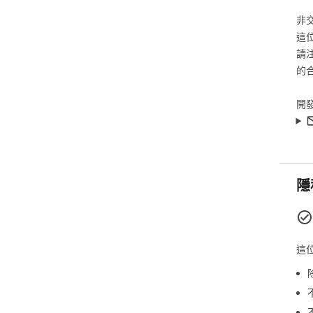
非
這
請
的
開
隱
這