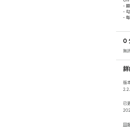
Ch
- 
-
- 
-
-
0 
【隱
- 
無
頁）
-
- 
詳
【開
Git
版
ope
2.2
歡迎提
已
如
20
回