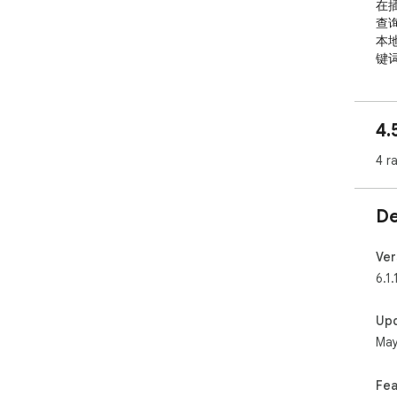
在
查
本
键
众
好
4.
置
Ch
4 r
P
多t
De
为
每
Ver
还
6.1.
1
Up
2.
May
3
4.
5
Fea
6