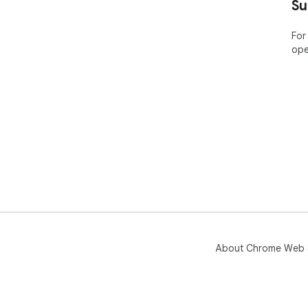
Su
官网地
For
帮助手
ope
意见
About Chrome Web 