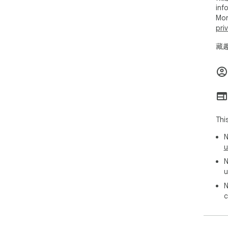
4
inf
式
Mor
间
pri
在
定
藏趣
5
访问
6
类
7.
会
签。
Thi
8.
N
9
u
1
书签
N
1
u
12
N
1
c
新
14
15