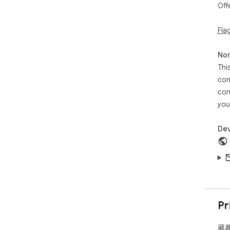
Off
7
8
签？
Fla
藏
Non
时
Thi
随
con
论
网
con
至
you
ch
ut
Dev
主要
1
入
查看
2
Pr
不
3
速
藏趣