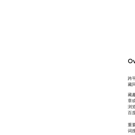
Ov
跨
藏
藏
章
浏
百
重
词