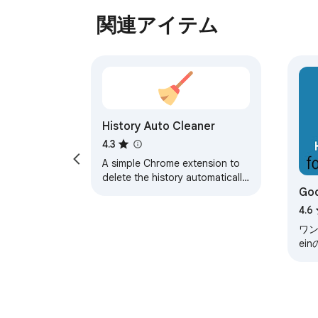
関連アイテム
History Auto Cleaner
4.3
A simple Chrome extension to
delete the history automatically.
Go
You can choose what to
remove (History, Cookies,
ャ
4.6
Download history...)
ワン
ei
ュ、