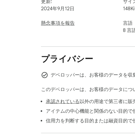
更新:
サイ
2024年9月12日
148K
懸念事項を報告
言語
8 言
プライバシー
デベロッパーは、お客様のデータを収
このデベロッパーは、お客様のデータにつ
承認されている
以外の用途で第三者に販
アイテムの中心機能と関係のない目的で
信用力を判断する目的または融資目的で