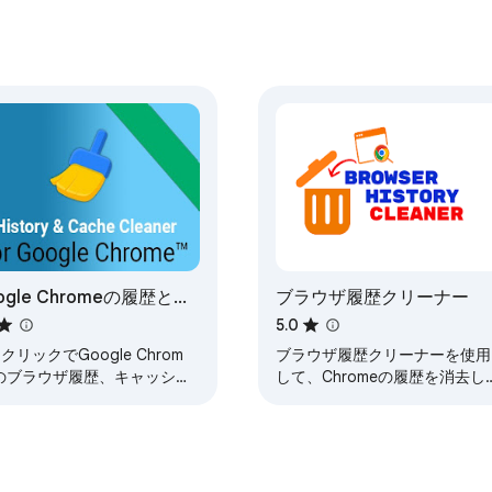
ogle Chromeの履歴とキ
ブラウザ履歴クリーナー
ッシュクリーナー
5.0
クリックでGoogle Chrom
ブラウザ履歴クリーナーを使用
nのブラウザ履歴、キャッシ
して、Chromeの履歴を消去し
Cookieをクリアします！
キャッシュをクリアし、閲覧デ
ータを迅速に削除します。