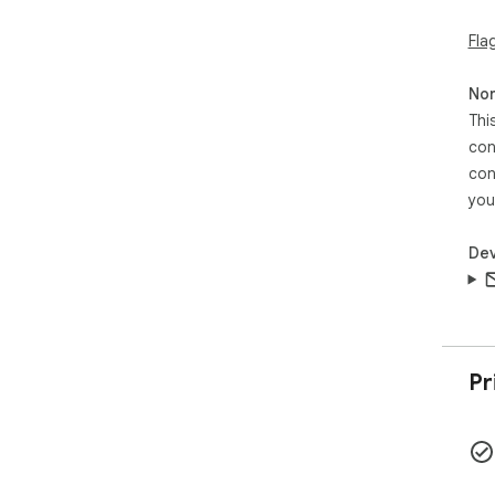
Fla
Non
Thi
con
con
you
Dev
Pr