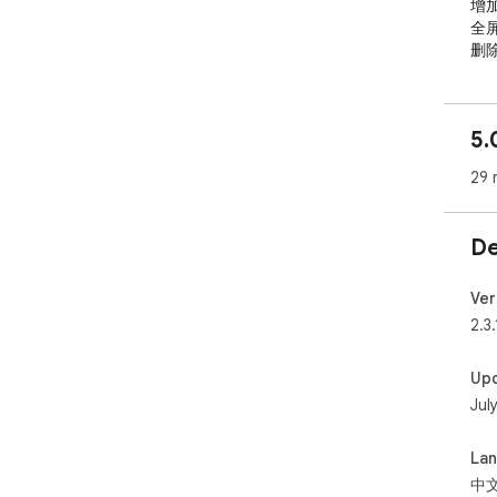
5.
29 
De
Ver
2.3.
Up
Jul
La
中