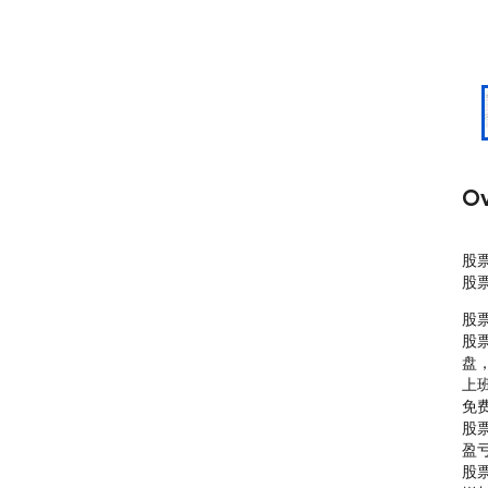
Ov
股票
股
股票，基金，股票基金神器，上班族都安装了，实时监控股票价格，角标提醒，终身免费，股票基金神器，实时盯盘，A股美股港股。
上班族必备摸鱼神器，专为上班族编写。无需登录，终身免费。  
股票基金神器，支持添加股票/基金，实时盯盘，实时计算盈亏收益情况，数据实时准确。  
股票价格实时监控角标！！！！！  
增加加入微信群功能，方便联系作者以及问题沟通。增加全屏显示，展示数据更清晰。走势图页面增加删除按钮，删除更容易。增加样式切换，普通模式和粗体字号变大切换，看着更明确。增加密码保护，设定密码后每次都打开都验证密码，更加安全可靠，取消可在密码保护页面输入空密码。增加首页展示/隐藏分时图按钮，支持首页展示迷你分时图。增加云同步，复制ID后，支持多个PC手动同步。可以拖拽调整股票基金顺序。支持排序功能。

具体功能：  
一、股票（A股、港股、美股、场内基金、可转债）  
1. 提供实时走势数据（涨跌幅、当前价格等）
2. 支持通过股票编码/股票名称搜索添加股票，回车直接搜索不用点击搜索按钮
3. 增加分时图（实时刷新）/日线图/周线图/月线图（单击某一支股票可以点击分时图查看）
4. 实时盈亏收益查看，当日盈利、成本价格、持仓、市值、收益率、收益，支持点击排序
5. 手动刷新实时数据
6. 大盘指数监控，上证指数、深成指数、创业板指数涨跌
7. 汇总当日全部股票盈亏汇总合计
8. 点击大盘指数显示大盘走势图
9. 导出，导入股票，云同步股票数据
10. 20s 自动刷新
11. 监控股票突破高价并提示角标（突破高价监控显示红色，突破低价监控显示绿色）
12. 实时价格监控角标（实时监控