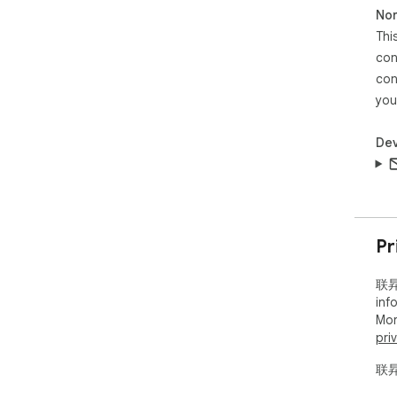
Non
Thi
con
con
you
Dev
Pr
联昇
inf
Mor
pri
联昇