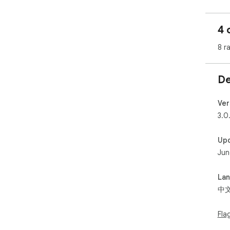
4 
8 r
De
Ver
3.0
Up
Jun
La
中
Fla