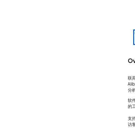
Ov
联
Al
分
软
的工
支持
访