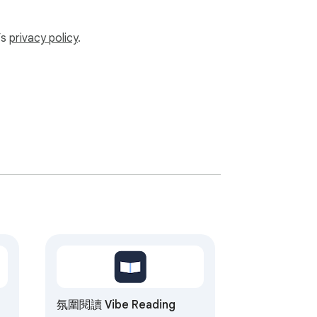
’s
privacy policy
.
氛圍閱讀 Vibe Reading