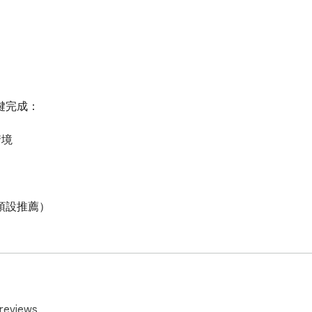
完成：

境

，預設推薦）

reviews.