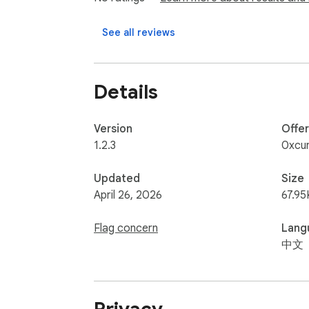
【主要特色】

• 零打斷閱讀體驗，不需切換分頁

See all reviews
• 串流即時輸出，邊打邊顯示

• 可存入 Obsidian 筆記（支援週記資料夾）

• API Key 本地加密儲存，資料不過第三方伺
Details
免費使用 Groq API，申請即得免費額度，
Version
Offe
1.2.3
0xcu
Updated
Size
April 26, 2026
67.95
Flag concern
Lang
中文