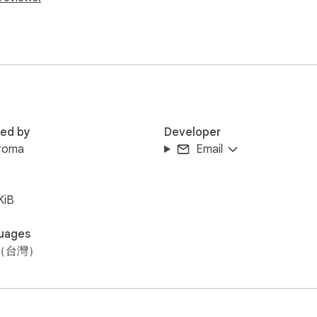
服器

無需信用卡。
red by
Developer
roma
Email
KiB
uages
（台灣）