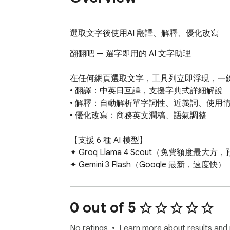
選取文字後使用AI 翻譯、解釋、優化改寫
翻翻吧 — 選字即用的 AI 文字助理

在任何網頁選取文字，工具列立即浮現，一鍵
• 翻譯：中英日互譯，支援字典式詳細解說

• 解釋：自動解析單字詞性、近義詞、使用情
• 優化改寫：商務英文潤稿、語氣調整

【支援 6 種 AI 模型】

✦ Groq Llama 4 Scout（免費額度最大方
✦ Gemini 3 Flash（Google 最新，速度快）

✦ Gemini 3.1 Flash Lite（輕量低延遲）

✦ DeepSeek V3（中文超強）

✦ Qwen3 30B（阿里雲，中文強）

0 out of 5
✦ Mistral Small 3.1（歐洲模型，快速）

No ratings
Learn more about results and 