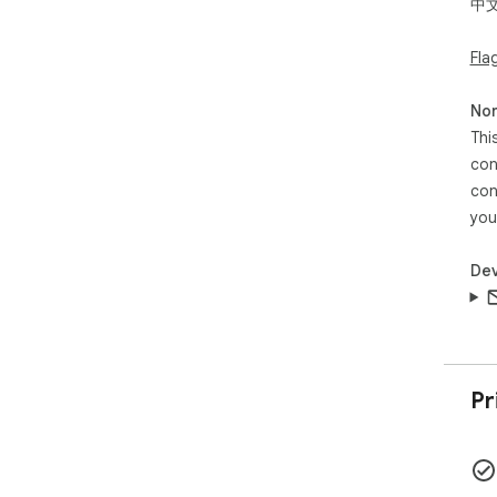
中
Fla
Non
Thi
con
con
you
Dev
Pr