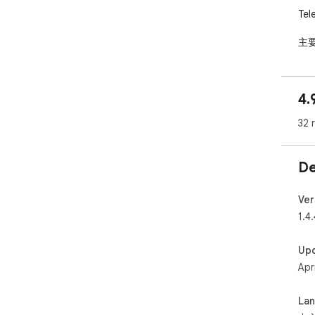
Tel
主要
1.
2.
4.
3. 
4.
32 
5.
6. 
7.
De
8.
9.
10
Ver
1.4.
Up
Apr
La