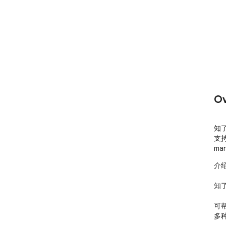
Ov
知了
支
ma
介绍
知了
可
多