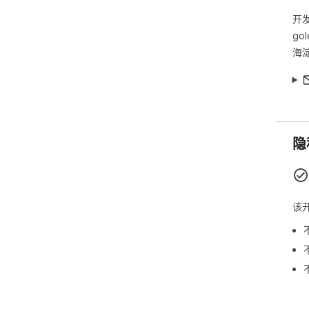
开
gol
海淀
隐
该