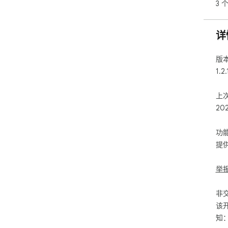
3 
详
版
1.2.
上
20
功
提
举
非
该
知