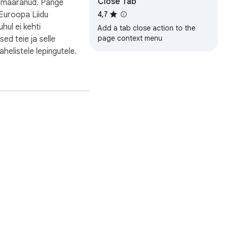
Close Tab
s määranud. Pange
 Euroopa Liidu
4,7
uhul ei kehti
Add a tab close action to the
page context menu
sed teie ja selle
ahelistele lepingutele.