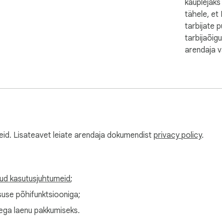
kauplejak
tähele, et
tarbijate p
tarbijaõigu
arendaja v
eid. Lisateavet leiate arendaja dokumendist
privacy policy
.
tud kasutusjuhtumeid
;
suse põhifunktsiooniga;
 ega laenu pakkumiseks.