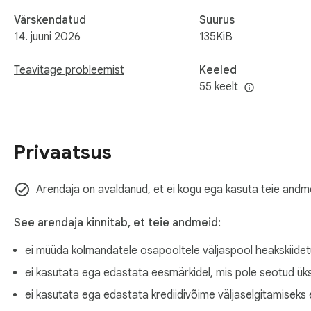
Värskendatud
Suurus
14. juuni 2026
135KiB
Teavitage probleemist
Keeled
55 keelt
Privaatsus
Arendaja on avaldanud, et ei kogu ega kasuta teie andm
See arendaja kinnitab, et teie andmeid:
ei müüda kolmandatele osapooltele
väljaspool heakskiide
ei kasutata ega edastata eesmärkidel, mis pole seotud ük
ei kasutata ega edastata krediidivõime väljaselgitamiseks