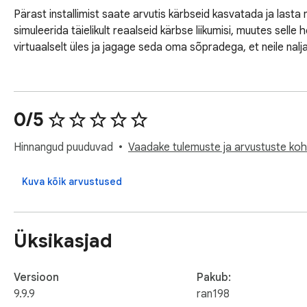
Pärast installimist saate arvutis kärbseid kasvatada ja lasta n
simuleerida täielikult reaalseid kärbse liikumisi, muutes selle
virtuaalselt üles ja jagage seda oma sõpradega, et neile nalj
0/5
Hinnangud puuduvad
Vaadake tulemuste ja arvustuste koht
Kuva kõik arvustused
Üksikasjad
Versioon
Pakub:
9.9.9
ran198