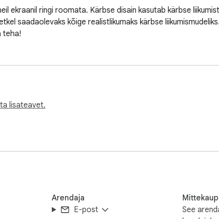
eil ekraanil ringi roomata. Kärbse disain kasutab kärbse liikumistr
 hetkel saadaolevaks kõige realistlikumaks kärbse liikumismudeliks
a teha!
a lisateavet.
Arendaja
Mittekaup
E-post
See arenda