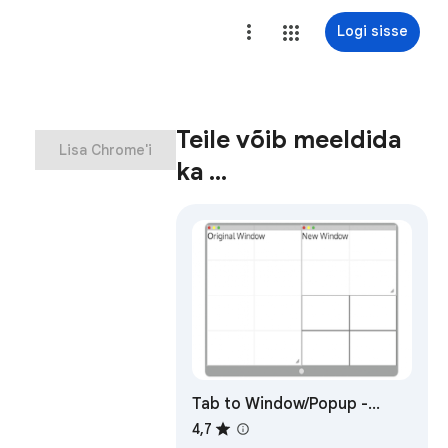
Logi sisse
Teile võib meeldida
Lisa Chrome'i
ka …
Tab to Window/Popup -
Keyboard Shortcut
4,7