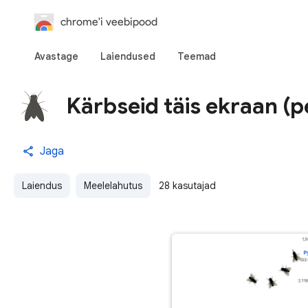
chrome'i veebipood
Avastage
Laiendused
Teemad
Kärbseid täis ekraan (pe
Jaga
Laiendus
Meelelahutus
28 kasutajad