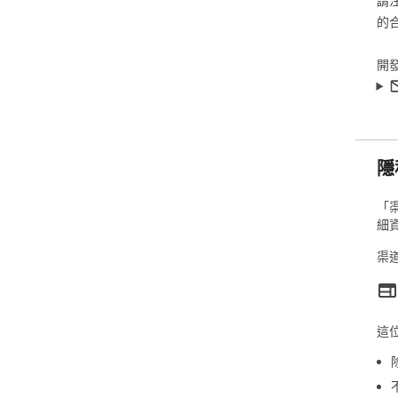
請
的
開
隱
「
細
渠
這