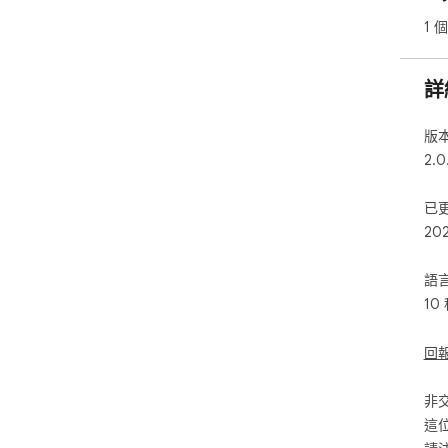
1 
詳
版
2.0
已
20
語
10
回
非
這