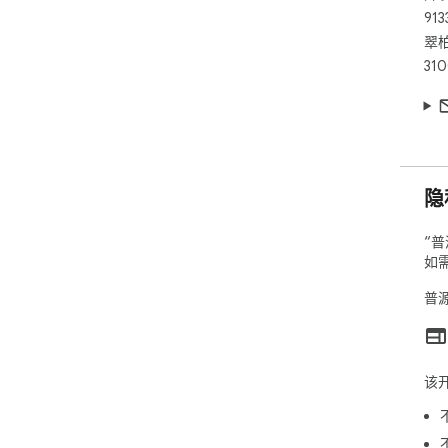
913
翠柏
31
隐
“
如
普
该