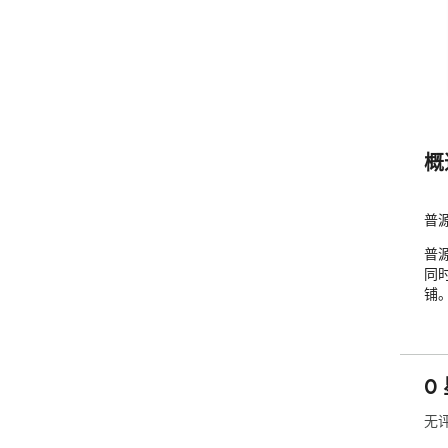
概
普源
普
同
铺。h
0
无