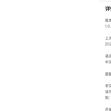
详
版
1.0
上
20
语
中
举
非
该
知
开