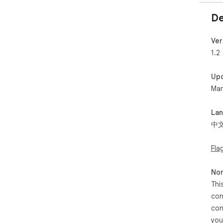
De
Ver
1.2
Up
Mar
La
中
Fla
Non
Thi
con
con
you