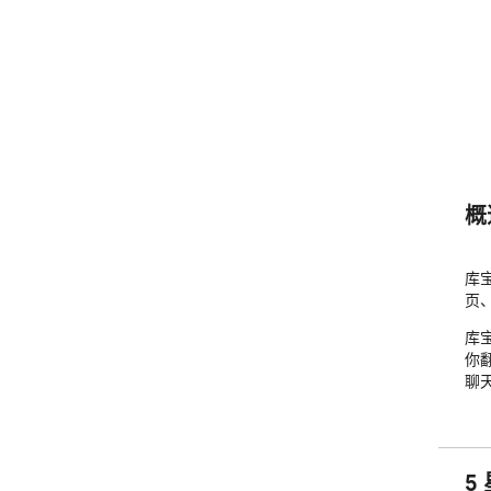
概
库
页
库
你
聊
5