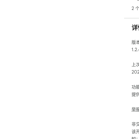
2 
详
版
1.2.
上
20
功
提
举
非
该
知