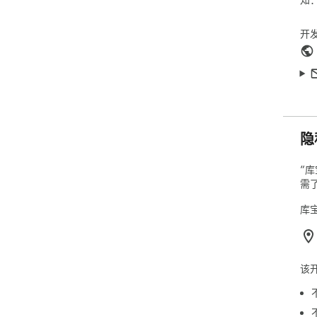
开
隐
“
需
库
该