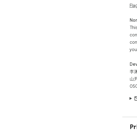
Fla
Non
Thi
con
con
you
Dev
李
山
05
Pr