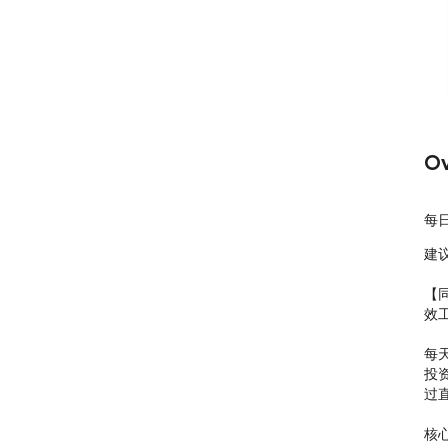
Ov
每
建议
【
效工
每
投
过
核心