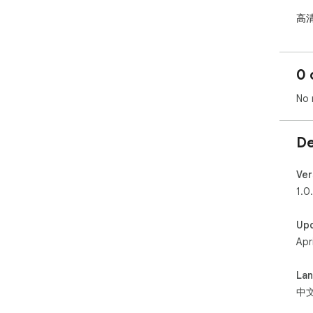
高
梯
快
0 
一
No 
复
沉
De
注
适用
Ver
追
1.0
注
Up
Apr
La
中