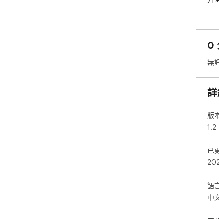
升
0 
無
詳
版
1.2
已
20
語
中