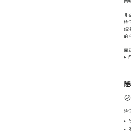
回
非
這
請
的
開
隱
這