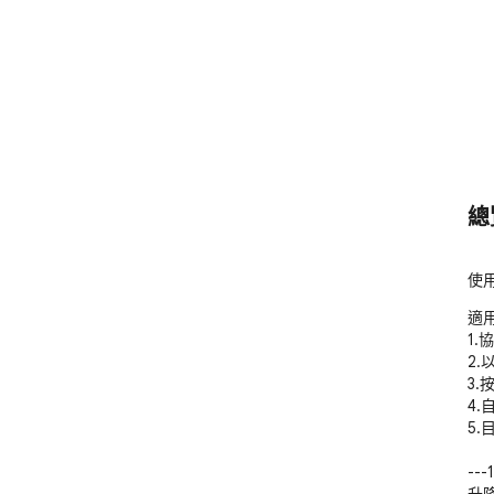
總
使用
適用
1.
2
3.
4.
5.
---