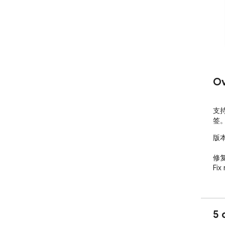
Ov
支
签
版本更
修
Fix
5 