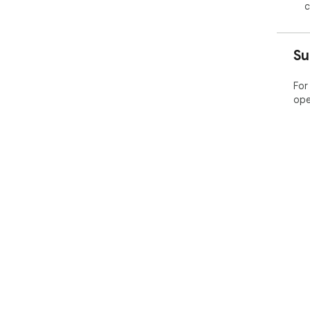
c
Su
For
ope