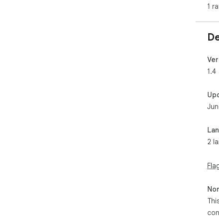
1 ra
De
Ver
1.4
Up
Jun
La
2 l
Fla
Non
Thi
con