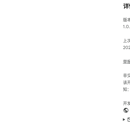
详
版
1.0
上
20
举
非
该
知
开