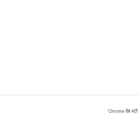
'Chrome वेब स्टोर