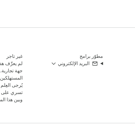
مطوّر برامج
غير تاجر
البريد الإلكتروني
لم يعرِّف هذ
جهة تجارية. 
المستهلكين ف
يُرجى العِلم
تسري على ال
وبين هذا المط