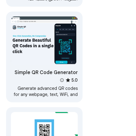
Simple QR Code Generator
5.0
Generate advanced QR codes
for any webpage, text, WiFi, and
more with a modern UI. Includes
Scanner, Batch mode, and more.