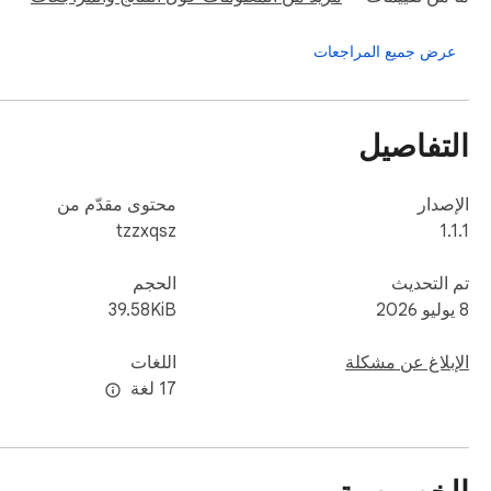
عرض جميع المراجعات
- Verify that the QR code is generated instantly and accurately in the popup UI.
التفاصيل
الإصدار
محتوى مقدّم من
tzzxqsz
1.1.1
تم التحديث
الحجم
8 يوليو 2026
39.58KiB
الإبلاغ عن مشكلة
اللغات
‫17 لغة