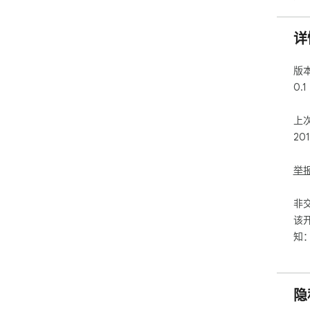
详
版
0.1
上
20
举
非
该
知
隐