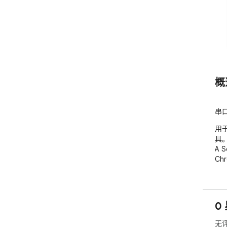
概
串
用于
具。
A S
Chr
0
无