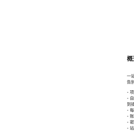
概
一
告
-
- 
到
- 
- 
- 
-