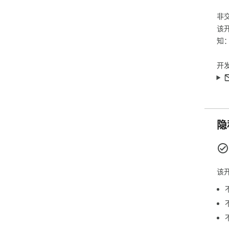
非
该
知
开
隐
该