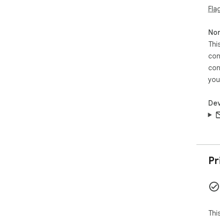
Fla
Non
Thi
con
con
you
Dev
Pr
Thi