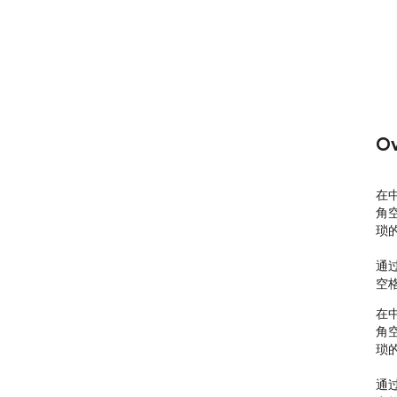
Ov
在
角
琐
通过
空
在
角
琐
通过