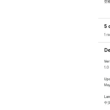
空
希
5 
1 ra
De
Ver
1.0
Up
May
La
中