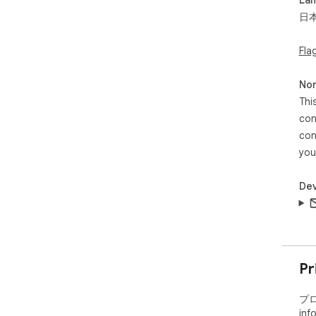
日
【主
・
Fla
・
・
・タ
Non
・
Thi
・並
con
・
con
・ゴ
・複
you
・
・J
Dev
・ラ
・
・
・C
・
Pr
【
プロ
1.
inf