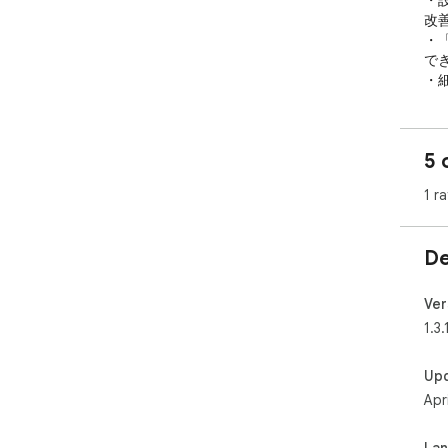
・
改善
・
で
・
【v
・同
5 
対応
・
1 ra
開
・
・
De
・
・
・全
Ver
1.3.
【
・
Up
・
Apr
文を
・
・
La