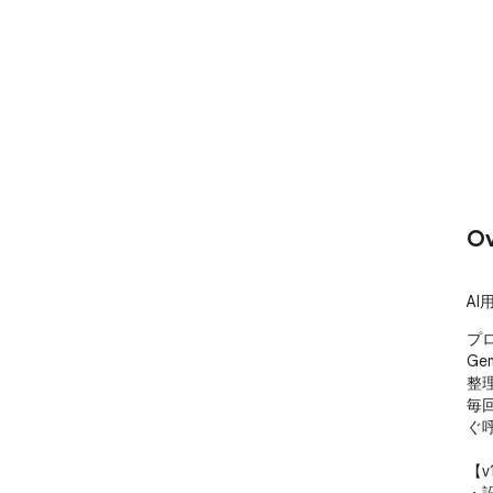
Ov
A
プロ
Ge
整理
毎
ぐ
【v