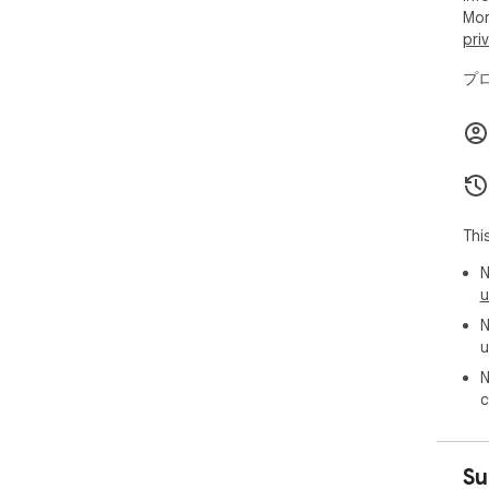
2.
Mor
3.
pri
よ
プロ
で
プ
軽量
Thi
N
u
N
u
N
c
Su