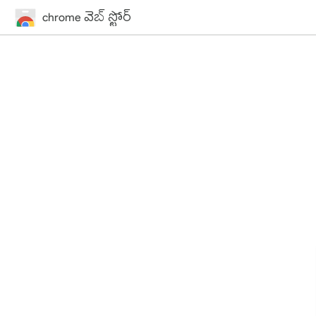
chrome వెబ్ స్టోర్