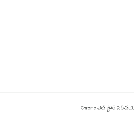
Chrome వెబ్ స్టోర్ పరిచ